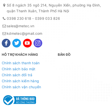
trong cân.
Số 8 ngách 35 ngõ 214, Nguyễn Xiển, phường Hạ Đình,
quận Thanh Xuân, Thành Phố Hà Nội
+ Cột inox bàn cân cao 60cm.
0398 230 618
-
0399 033 826
+ Kích thước bàn cân như: 30cm x 40cm, 40cm x 50cm, 50cm
sales@metec.vn
x 60cm, 60cm x 80cm.
kdmetec@gmail.com
+ Thiết kế với 4 chân tăng giảm dưới đáy cân giúp làm thăng
bằng ngay cả khi đặt dưới địa hình không bằng phẳng.
HỖ TRỢ KHÁCH HÀNG
BẢN ĐỒ
2. Các chức năng của
cân bàn
Chính sách thanh toán
điện tử DIGI
.
Chính sách bảo mật
Chính sách đổi trả
+ Với nhiều chức năng đơn vị để lựa chọn như : Kg, g, lb, hl.
Chính sách kiểm hàng
+ Chức năng về 0 khi khởi động cân.
Chính sách vận chuyển
+ Chức năng cộng dồn giá trị cân.
+ Chức năng thông báo ổn định số cân.