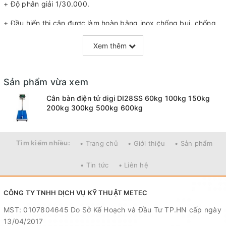
+ Độ phân giải 1/30.000.
+ Đầu hiển thị cân được làm hoàn bằng inox chống bụi, chống
nước.
Xem thêm
+ Đĩa cân được làm hoàn toàn bằng inox .
+ Khung cân được làm bằng thép hợp kim, sơn tĩnh điện.
Sản phẩm vừa xem
+ Thiết kế chống nước, bụi, chống độ ẩm môi trường xung
Cân bàn điện tử digi DI28SS 60kg 100kg 150kg
quanh.
200kg 300kg 500kg 600kg
+ Sử dụng màn hình LED xanh loại siêu sáng, cho tầm nhìn vượt
trội so với các loại cân thông thường.
Tìm kiếm nhiều:
• Trang chủ
• Giới thiệu
• Sản phẩm
+ Cân sử dụng ắc quy sạc tích hợp sẵn trong cân ( 6V/ 45AH ).
• Tin tức
• Liên hệ
Sử dụng điện 220V để nạp lại ắc quy.
+ Sau 1 lần sạc ắc quy chạy liên tục được 80 tiếng.
CÔNG TY TNHH DỊCH VỤ KỸ THUẬT METEC
+ Thời gian nạp từ 6 đến 8 tiếng.
MST: 0107804645 Do Sở Kế Hoạch và Đầu Tư TP.HN cấp ngày
13/04/2017
+ Cân chạy 2 nguồn điện song song là điện lưới và dòng ắc quy