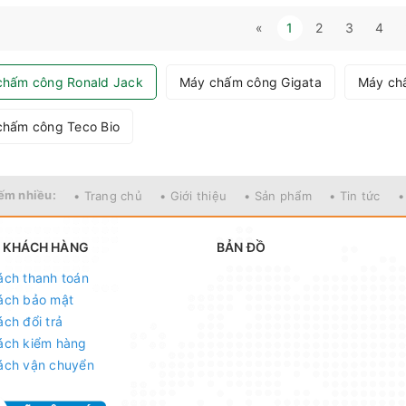
«
1
2
3
4
chấm công Ronald Jack
Máy chấm công Gigata
Máy ch
chấm công Teco Bio
ếm nhiều:
• Trang chủ
• Giới thiệu
• Sản phẩm
• Tin tức
•
 KHÁCH HÀNG
BẢN ĐỒ
ách thanh toán
ách bảo mật
ách đổi trả
ách kiểm hàng
ách vận chuyển