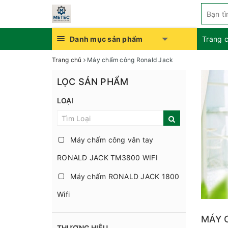
Danh mục sản phẩm
Trang 
Trang chủ
Máy chấm công Ronald Jack
LỌC SẢN PHẨM
LOẠI
Máy chấm công vân tay
RONALD JACK TM3800 WIFI
Máy chấm RONALD JACK 1800
Wifi
ĐẦU ĐỌC VÂN TAY RONALD
MÁY 
THƯƠNG HIỆU