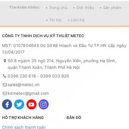
Tìm kiếm nhiều:
• Trang chủ
• Giới thiệu
• Sản phẩm
- Thời gian chấm công: <0.6 giây.
• Tin tức
• Liên hệ
- Màn hình màu 2.4 inches.
- Mắt đọc cảm biến quang học.
CÔNG TY TNHH DỊCH VỤ KỸ THUẬT METEC
MST: 0107804645 Do Sở Kế Hoạch và Đầu Tư TP.HN cấp ngày
- Thẻ sử dụng là thẻ cảm ứng 125Khz.
13/04/2017
- Ngôn Ngữ: Anh - Việt, ngôn ngữ khác.
Số 8 ngách 35 ngõ 214, Nguyễn Xiển, phường Hạ Đình,
quận Thanh Xuân, Thành Phố Hà Nội
- Phù hợp cho văn phòng 5-100 người.
0398 230 618
-
0399 033 826
sales@metec.vn
- Nguồn điện: 5V-1A (Adapter dài 1 mét kèm
kdmetec@gmail.com
theo).
- Kích thước: 160 x 130 x 40 mm.
HỖ TRỢ KHÁCH HÀNG
BẢN ĐỒ
- Trọng lương: 600g.
Chính sách thanh toán