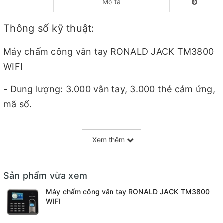
Mô tả
Thông số kỹ thuật:
Máy chấm công vân tay RONALD JACK TM3800
WIFI
- Dung lượng: 3.000 vân tay, 3.000 thẻ cảm ứng,
mã số.
- Bộ nhớ: 193.000 lần chấm công.
Xem thêm
- Kết nối với máy tính qua cổng Wifi.
- Hỗ trợ lấy dữ liệu từ xa qua Cloud.
Sản phẩm vừa xem
Máy chấm công vân tay RONALD JACK TM3800
- Lấy dữ liệu chấm công bằng Excel.
WIFI
- Truy xuất dữ liệu qua máy tính & cổng USB.