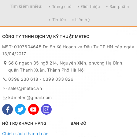
Tìm kiếm nhiều:
• Trang chủ
• Giới thiệu
• Sản phẩm
• Tin tức
• Liên hệ
CÔNG TY TNHH DỊCH VỤ KỸ THUẬT METEC
MST: 0107804645 Do Sở Kế Hoạch và Đầu Tư TP.HN cấp ngày
13/04/2017
Số 8 ngách 35 ngõ 214, Nguyễn Xiển, phường Hạ Đình,
quận Thanh Xuân, Thành Phố Hà Nội
0398 230 618
-
0399 033 826
sales@metec.vn
kdmetec@gmail.com
HỖ TRỢ KHÁCH HÀNG
BẢN ĐỒ
Chính sách thanh toán