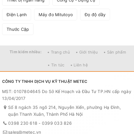
Điện Lạnh
Máy đo Mitutoyo
Đọ độ dầy
Thước Cặp
Tìm kiếm nhiều:
• Trang chủ
• Giới thiệu
• Sản phẩm
• Tin tức
• Liên hệ
CÔNG TY TNHH DỊCH VỤ KỸ THUẬT METEC
MST: 0107804645 Do Sở Kế Hoạch và Đầu Tư TP.HN cấp ngày
13/04/2017
Số 8 ngách 35 ngõ 214, Nguyễn Xiển, phường Hạ Đình,
quận Thanh Xuân, Thành Phố Hà Nội
0398 230 618
-
0399 033 826
sales@metec.vn