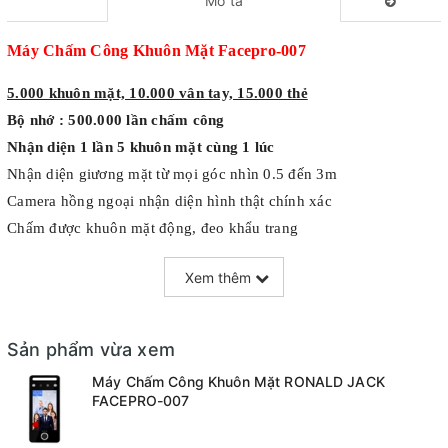
Mô tả
Máy Chấm Công Khuôn Mặt Facepro-007
5.000 khuôn mặt, 10.000 vân tay, 15.000 thẻ
Bộ nhớ : 500.000 lần chấm công
Nhận diện 1 lần 5 khuôn mặt cùng 1 lúc
Nhận diện giương mặt từ mọi góc nhìn 0.5 đến 3m
Camera hồng ngoại nhận diện hình thật chính xác
Chấm được khuôn mặt động, đeo khẩu trang
Kết nối với máy tính: Wifi,Tcp/Ip, Wiegand, USB
Xem thêm
Tích hợp kiểm soát cửa ra vào Access control
Thời gian chấm công < 0.2 giây chính xác
Lấy dữ liệu từ xa
, tập trung về 1 điểm qua Cloud
Sản phẩm vừa xem
Màn hình màu cảm ứng điện dung 5.0 inches
Máy Chấm Công Khuôn Mặt RONALD JACK
Vỏ máy = kim loại sang trọng & chắc chắn
FACEPRO-007
NPU + CPU 1.2G Dual-core, Rom 4G, Linux 3.10
Ngôn Ngữ: Anh – Việt, Ngôn ngữ khác