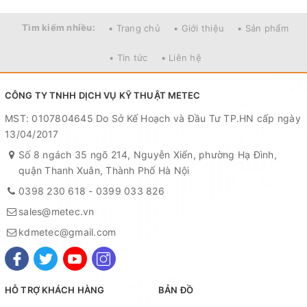
Nguồn 12v, 1A. Nặng 0.4kg. Size:188x80x20mm.
Tìm kiếm nhiều:
• Trang chủ
• Giới thiệu
• Sản phẩm
Công nghệ Trí tuệ nhận tạo
AI
giúp máy nhanh và chính xác gấp
đôi các công nghệ khác
• Tin tức
• Liên hệ
Công nghệ chống ngược sáng
WDR
giúp máy chấm công trong
mọi điều kiện ánh sáng
CÔNG TY TNHH DỊCH VỤ KỸ THUẬT METEC
MST: 0107804645 Do Sở Kế Hoạch và Đầu Tư TP.HN cấp ngày
13/04/2017
Số 8 ngách 35 ngõ 214, Nguyễn Xiển, phường Hạ Đình,
quận Thanh Xuân, Thành Phố Hà Nội
0398 230 618
-
0399 033 826
sales@metec.vn
kdmetec@gmail.com
HỖ TRỢ KHÁCH HÀNG
BẢN ĐỒ