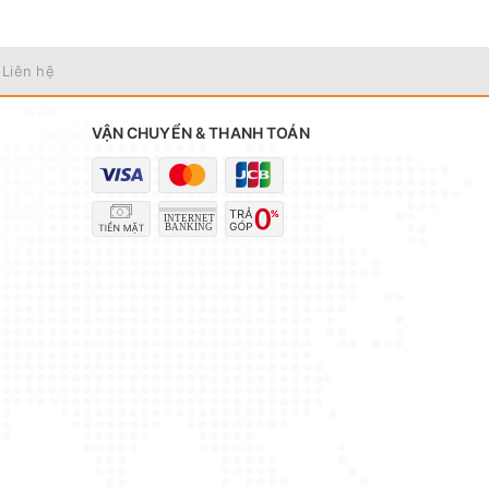
 Liên hệ
VẬN CHUYỂN & THANH TOÁN