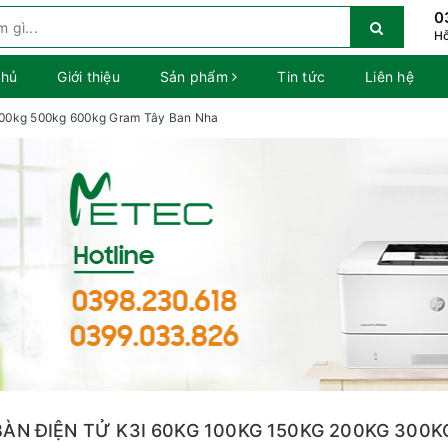
0
Hỗ
chủ
Giới thiệu
Sản phẩm
Tin tức
Liên hệ
300kg 500kg 600kg Gram Tây Ban Nha
BÀN ĐIỆN TỬ K3I 60KG 100KG 150KG 200KG 300