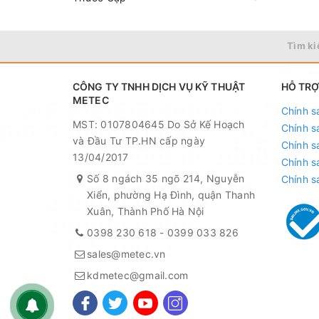
Tìm ki
CÔNG TY TNHH DỊCH VỤ KỸ THUẬT
HỖ TRỢ
METEC
Chính s
MST: 0107804645 Do Sở Kế Hoạch
Chính s
và Đầu Tư TP.HN cấp ngày
Chính s
13/04/2017
Chính s
Số 8 ngách 35 ngõ 214, Nguyễn
Chính s
Xiển, phường Hạ Đình, quận Thanh
Xuân, Thành Phố Hà Nội
0398 230 618
-
0399 033 826
sales@metec.vn
kdmetec@gmail.com