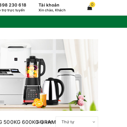
0
398 230 618
Tài khoản
 trợ trực tuyến
Xin chào, Khách
KG 500KG 600KG GRAM TÂY
Sắp xếp:
Thứ tự