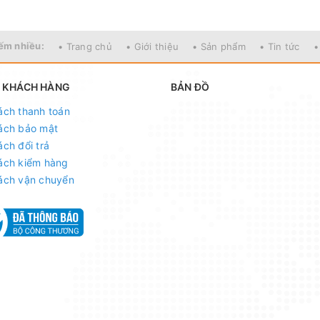
ếm nhiều:
• Trang chủ
• Giới thiệu
• Sản phẩm
• Tin tức
•
 KHÁCH HÀNG
BẢN ĐỒ
ách thanh toán
ách bảo mật
ách đổi trả
ách kiểm hàng
ách vận chuyển