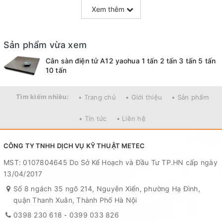
Xem thêm
+ Với nhiều chức năng đơn vị để lựa chọn như : Kg, g, lb.
+ Chức năng về 0 khi khởi động cân.
Sản phẩm vừa xem
+ Chức năng đếm vật.
Cân sàn điện tử A12 yaohua 1 tấn 2 tấn 3 tấn 5 tấn
10 tấn
+ Chức năng thông báo ổn định số cân.
+ Chức năng cân, trừ bì sản phẩm.
Tìm kiếm nhiều:
• Trang chủ
• Giới thiệu
• Sản phẩm
2. Thông số kĩ thuật của cân sàn
• Tin tức
• Liên hệ
điện tử A12 Yaohua.
CÔNG TY TNHH DỊCH VỤ KỸ THUẬT METEC
MST: 0107804645 Do Sở Kế Hoạch và Đầu Tư TP.HN cấp ngày
13/04/2017
Số 8 ngách 35 ngõ 214, Nguyễn Xiển, phường Hạ Đình,
quận Thanh Xuân, Thành Phố Hà Nội
0398 230 618
-
0399 033 826