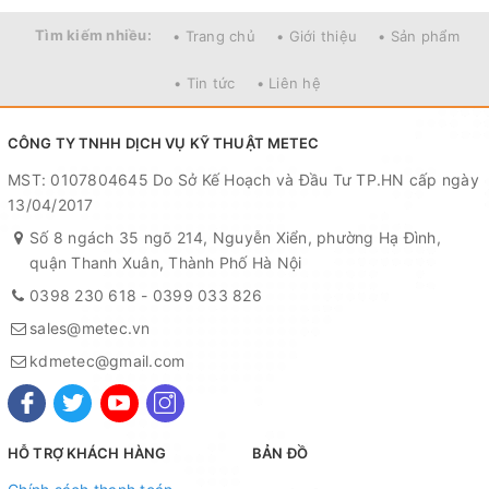
Sản phẩm hoạt động dựa trên nguyên lý của một
đồng hồ đo điện từ. Cụ thể, thiết bị được dùng để
Tìm kiếm nhiều:
• Trang chủ
• Giới thiệu
• Sản phẩm
đo vật liệu từ 1 bên mà không cần phá huỷ công
• Tin tức
• Liên hệ
trình.
CÔNG TY TNHH DỊCH VỤ KỸ THUẬT METEC
3. Ưu điểm của đồng hồ đo độ dày điện tử
MST: 0107804645 Do Sở Kế Hoạch và Đầu Tư TP.HN cấp ngày
Mitutoyo 547-320S
13/04/2017
Đồng hồ đo độ dày điện tử Mitutoyo 547-320S
Số 8 ngách 35 ngõ 214, Nguyễn Xiển, phường Hạ Đình,
(0-10mm) là một trong những sản phẩm được
quận Thanh Xuân, Thành Phố Hà Nội
Mitutoyo chú trọng sản xuất, do đó, sản phẩm đã
0398 230 618
-
0399 033 826
mang những ưu điểm hoàn hảo phục vụ tốt cho
sales@metec.vn
nhu cầu của người tiêu dùng.
kdmetec@gmail.com
So với dòng 547-316S Sản phẩm này có thiết kế
lớn hơn, tay cầm dài hơn, để giúp đo những vật
HỖ TRỢ KHÁCH HÀNG
BẢN ĐỒ
liệu dài, rộng, lớn hơn.