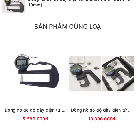
10mm)
Độ chia
0.01 mm / 0.0005 in
SẢN PHẨM CÙNG LOẠI
2. Giới thiệu về đồng hồ đo độ dày điện tử
Mitutoyo 547-320S
Đồng hồ đo độ dày điện tử Mitutoyo 547-320S
là
sản phẩm của Công ty Cổ phần Mitutoyo được
thành lập năm 1963 tại Nhật Bản. Bằng việc ứng
dụng dây chuyền sản xuất tiên tiến cùng công
nghệ kỹ thuật hiện đại, đồng hồ đo độ dày điện
tử Mitutoyo là sản phẩm có chất lượng tốt, được
Đồng hồ đo độ dày điện tử Mitutoyo 547-321 (0-10mm)
Đồng hồ đo độ dày điện tử Mitutoyo 547-400A (0-12mm)
người tiêu dùng đánh giá cao về khả năng đo
5.590.000₫
10.300.000₫
chính xác gần như tuyệt đối.