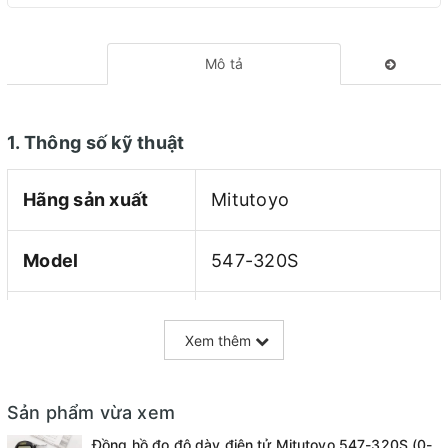
Mô tả
1. Thông số kỹ thuật
Hãng sản xuất
Mitutoyo
Model
547-320S
Xuất xứ
Nhật Bản
Xem thêm
Phạm vị đo
0-10 mm / 0- 0.4 in
Sản phẩm vừa xem
Độ chính xác
±0,001 in / ±20 µm
Đồng hồ đo độ dày điện tử Mitutoyo 547-320S (0-