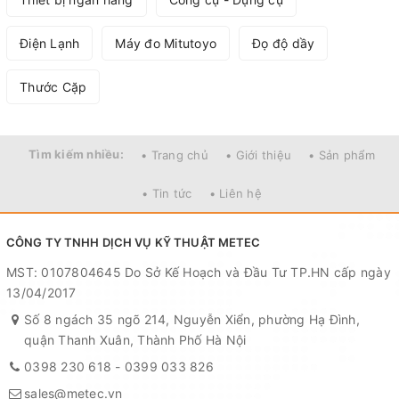
Điện Lạnh
Máy đo Mitutoyo
Đọ độ dầy
Thước Cặp
Tìm kiếm nhiều:
• Trang chủ
• Giới thiệu
• Sản phẩm
• Tin tức
• Liên hệ
CÔNG TY TNHH DỊCH VỤ KỸ THUẬT METEC
MST: 0107804645 Do Sở Kế Hoạch và Đầu Tư TP.HN cấp ngày
13/04/2017
Số 8 ngách 35 ngõ 214, Nguyễn Xiển, phường Hạ Đình,
quận Thanh Xuân, Thành Phố Hà Nội
0398 230 618
-
0399 033 826
sales@metec.vn