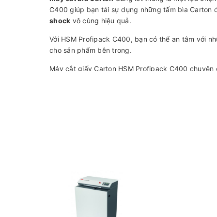
C400 giúp bạn tái sự dụng những tấm bìa Carton
shock
vô cùng hiệu quả.
Với HSM Profipack C400, bạn có thể an tâm với 
cho sản phẩm bên trong.
Máy cắt giấy Carton HSM Profipack C400 chuyên dù
Thông số kỹ thuật cơ bản của máy cắt bìa Carton
- Kích thước miệng cắt: 415 mm
- Chiều cao miệng cắt: 10 mm
- Tốc độ cắt: 13,2 m/phút
- Công suất máy cắt: 50 kg/h
- Nguồn điện: 220V
- Trọng lượng: 46,65 kg
- Kích thước máy (H x W x D): 375 x 395 x 610 m
- Độ ồn: 68 - 70 dB
- Sản xuất tại Đức
Trên thị trường có rất nhiều loại máy cắt Carton 