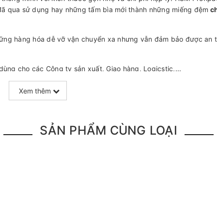
 đã qua sử dụng hay những tấm bìa mới thành những miếng đệm
c
những hàng hóa dễ vỡ vận chuyển xa nhưng vẫn đảm bảo được an 
ng cho các Công ty sản xuất, Giao hàng, Logicstic,...
 HSM Profipack C400:
Xem thêm
SẢN PHẨM CÙNG LOẠI
m
khác nhau cũng như có không ít những đơn vị phân phối các sản ph