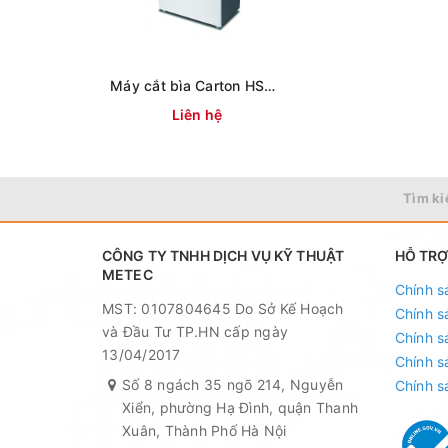
Carton. Vì vậy, để tìm mua được một máy cắt Cart
sau:
Chọn máy cắt phù hợp với mục đích sử dụng.
Máy cắt bìa Carton HSM Profipack P425 (lót thùng)
Chọn kiểu dáng máy thích hợp cho hoạt động kinh
Liên hệ
Nếu chưa có kinh nghiệm về thiết bị này, hãy đi c
thử máy trước khi mua.
Lựa chọn cơ sở bán thiết bị uy tín.
Tìm ki
CÔNG TY TNHH DỊCH VỤ KỸ THUẬT
HỖ TRỢ
METEC
Chính s
MST: 0107804645 Do Sở Kế Hoạch
Chính s
và Đầu Tư TP.HN cấp ngày
Chính s
13/04/2017
Chính s
Số 8 ngách 35 ngõ 214, Nguyễn
Chính s
Xiển, phường Hạ Đình, quận Thanh
Xuân, Thành Phố Hà Nội