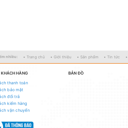
on chất lượng với mức giá phù hợp nhất, quý khách nên lưu ý một 
 doanh của bạn.
họn máy cùng với những người đã có hiểu biết về máy hủy Carton 
ếm nhiều:
• Trang chủ
• Giới thiệu
• Sản phẩm
• Tin tức
•
 KHÁCH HÀNG
BẢN ĐỒ
ách thanh toán
ách bảo mật
ách đổi trả
ách kiểm hàng
ách vận chuyển