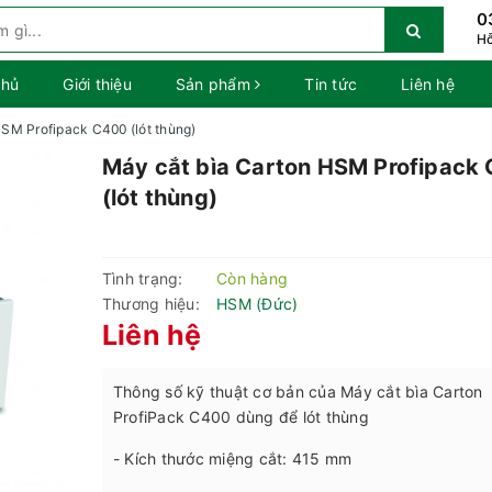
0
Hỗ
chủ
Giới thiệu
Sản phẩm
Tin tức
Liên hệ
HSM Profipack C400 (lót thùng)
Máy cắt bìa Carton HSM Profipack
(lót thùng)
Tình trạng:
Còn hàng
Thương hiệu:
HSM (Đức)
Liên hệ
Thông số kỹ thuật cơ bản của Máy cắt bìa Carton
ProfiPack C400 dùng để lót thùng
- Kích thước miệng cắt: 415 mm