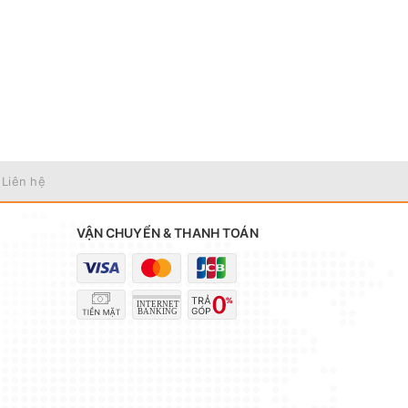
số điều
để test
 Liên hệ
VẬN CHUYỂN & THANH TOÁN