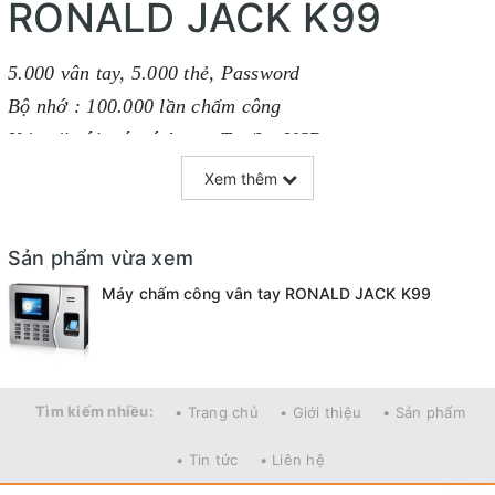
RONALD JACK K99
5.000 vân tay, 5.000 thẻ, Password
Bộ nhớ : 100.000 lần chấm công
Kết nối với máy tính qua Tcp/Ip, USB
Thời gian chấm công < 1 giây
Xem thêm
Lấy dữ liệu từ xa
, lấy tập trung
qua
(Adms,
cloud )
Màn hình màu 2,4 inches
Sản phẩm vừa xem
Mắt đọc cảm biến quang học
Máy chấm công vân tay RONALD JACK K99
Thẻ sử dụng là thẻ cảm ứng 125 Khz
Ngôn Ngữ: Anh – Việt, Ngôn ngữ khác
Nguồn 5v, 1a. Adapter dài 1 mét
đi kèm
Kích thước: 198x140x40mm. Nặng: 1kg
Tìm kiếm nhiều:
• Trang chủ
• Giới thiệu
• Sản phẩm
• Tin tức
• Liên hệ