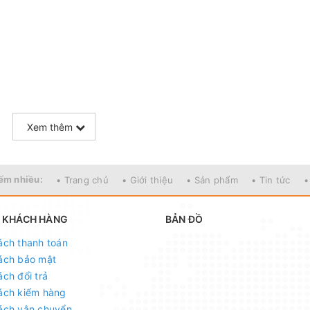
Xem thêm
p suất và nhiệt độ
uất cao
ếm nhiều:
• Trang chủ
• Giới thiệu
• Sản phẩm
• Tin tức
•
ây thoát nước liên tục
hệ Nhật Bản
 KHÁCH HÀNG
BẢN ĐỒ
ách thanh toán
R22/R407CR410a
ách bảo mật
ách đổi trả
ách kiểm hàng
0mm
ách vận chuyển