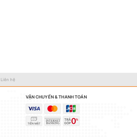
 Liên hệ
VẬN CHUYỂN & THANH TOÁN