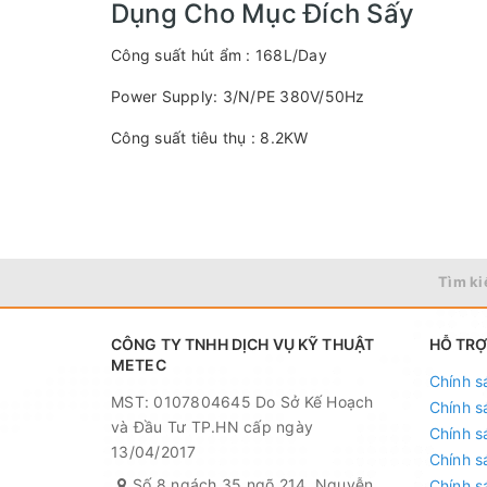
Dụng Cho Mục Đích Sấy
Công suất hút ẩm : 168L/Day
Power Supply: 3/N/PE 380V/50Hz
Công suất tiêu thụ : 8.2KW
Công suất máy sấy : 4.5 kW
Áp suất tĩnh bên ngoài : 60pa , Bảo vệ kép bằng á
Lưu lượng gió : 2000m3/h , Quạt ly tâm cho hiệu s
Tìm ki
Lưới lọc nylong 2 lớp chất lượng cao , đi kèm 5m d
Cảm biến độ ẩm thương hiệu Shinyei theo công ng
CÔNG TY TNHH DỊCH VỤ KỸ THUẬT
HỖ TRỢ
METEC
Chính s
Điều kiện hoạt động : 5℃-60℃ Chất làm lạnh : 
MST: 0107804645 Do Sở Kế Hoạch
Chính s
Kích thước máy (W x D x H ) : 598*406*1716mm
và Đầu Tư TP.HN cấp ngày
Chính s
13/04/2017
Chính s
Kích thước cả bao bì (W x D x H ) : 700*500*180
Số 8 ngách 35 ngõ 214, Nguyễn
Chính s