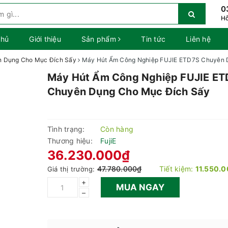
0
Hỗ
chủ
Giới thiệu
Sản phẩm
Tin tức
Liên hệ
n Dụng Cho Mục Đích Sấy
Máy Hút Ẩm Công Nghiệp FUJIE ETD7S Chuyên 
Máy Hút Ẩm Công Nghiệp FUJIE E
Chuyên Dụng Cho Mục Đích Sấy
Tình trạng:
Còn hàng
Thương hiệu:
FujiE
36.230.000₫
47.780.000₫
Tiết kiệm:
11.550.
Giá thị trường:
+
MUA NGAY
–