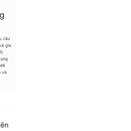
g
u cầu
và gia
ôi
dụng
 để
u và
yên