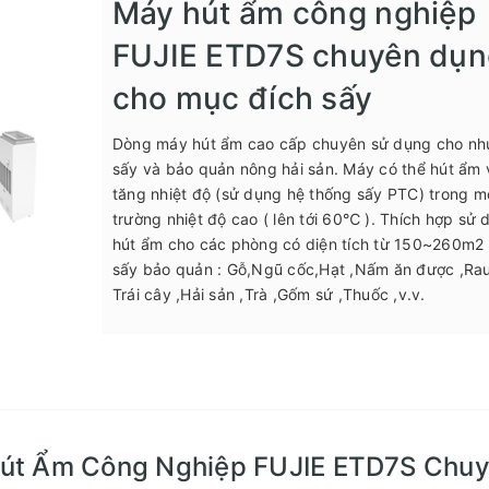
Máy hút ẩm công nghiệp
FUJIE ETD7S chuyên dụn
cho mục đích sấy
Dòng máy hút ẩm cao cấp chuyên sử dụng cho nh
sấy và bảo quản nông hải sản. Máy có thể hút ẩm 
tăng nhiệt độ (sử dụng hệ thống sấy PTC) trong m
trường nhiệt độ cao ( lên tới 60℃ ). Thích hợp sử 
hút ẩm cho các phòng có diện tích từ 150~260m2
sấy bảo quản : Gỗ,Ngũ cốc,Hạt ,Nấm ăn được ,Ra
Trái cây ,Hải sản ,Trà ,Gốm sứ ,Thuốc ,v.v.
t Ẩm Công Nghiệp FUJIE ETD7S Chu