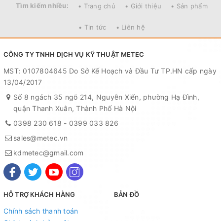
- Môi chất sử dụng: R410a
Tìm kiếm nhiều:
• Trang chủ
• Giới thiệu
• Sản phẩm
- Ứng dụng nhiệt độ từ 5 ℃ đến 38 ℃
• Tin tức
• Liên hệ
-
Công suất đầu vào : 3462W (model mới)
CÔNG TY TNHH DỊCH VỤ KỸ THUẬT METEC
- Công suất đầu vào : 4150W (model cũ)
MST: 0107804645 Do Sở Kế Hoạch và Đầu Tư TP.HN cấp ngày
13/04/2017
- Nguồn điện : 380V - 3 pha
Số 8 ngách 35 ngõ 214, Nguyễn Xiển, phường Hạ Đình,
quận Thanh Xuân, Thành Phố Hà Nội
-
Lưu lượng: 2700 m³ / h (model mới)
0398 230 618
-
0399 033 826
- Lưu lượng: 3000 m³ / h (model cũ)
sales@metec.vn
kdmetec@gmail.com
- Xả nước liên tục qua ống dẫn
- Màn hình LED với sự điều khiển thông minh
bằng kỹ thuật máy vi tính
HỖ TRỢ KHÁCH HÀNG
BẢN ĐỒ
Chính sách thanh toán
- Có màng lọc bụi