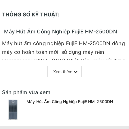
THÔNG SỐ KỸ THUẬT:
Máy Hút Ẩm Công Nghiệp FujiE HM-2500DN
Máy hút ẩm công nghiệp FujiE HM-2500DN dòng
máy cơ hoàn toàn mới sử dụng máy nén
Compressor PANASONIC Nhật Bản, máy sử dụng
điện 3 pha.
Xem thêm
- Chức năng: xả đá tự động
Sản phẩm vừa xem
- Công nghệ: máy nén
Máy Hút Ẩm Công Nghiệp FujiE HM-2500DN
- Công suất hút ẩm 250lít /24 giờ (ở điều kiện
30oC, 80%)