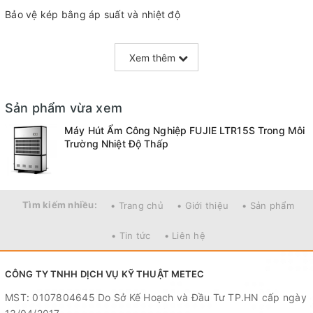
Bảo vệ kép bằng áp suất và nhiệt độ
Lưu lượng gió : 3600m³/h , tự động xả tuyết , điều khiển điện
tử , Cảm biến độ ẩm thương hiệu Shinyei theo công nghệ Nhật
Xem thêm
Bản
Điều kiện hoạt động : 2℃-38℃ (thích hợp cho kho lạnh 2-8 ℃)
Sản phẩm vừa xem
Chất làm lạnh : R22/R407CR410a
Máy Hút Ẩm Công Nghiệp FUJIE LTR15S Trong Môi
Kích thước máy (W x D x H ) : 1400*530*1850mm
Trường Nhiệt Độ Thấp
Kích thước cả bao bì (W x D x H ) : 1500*650*2000mm
Trọng lượng sản phẩm : 245kg
Tìm kiếm nhiều:
• Trang chủ
• Giới thiệu
• Sản phẩm
Lỗ thoát nước bên sườn đi kèm 5m dây thoát nước cho máy
• Tin tức
• Liên hệ
Tiêu chuẩn công nghệ Nhật bản , có đủ chứng nhận CCC /
RoHS
CÔNG TY TNHH DỊCH VỤ KỸ THUẬT METEC
MST: 0107804645 Do Sở Kế Hoạch và Đầu Tư TP.HN cấp ngày