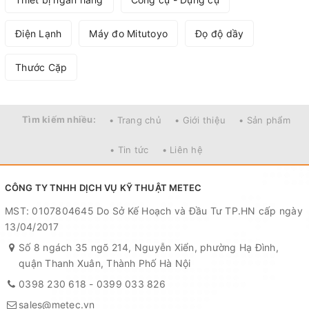
Điện Lạnh
Máy đo Mitutoyo
Đọ độ dầy
Thước Cặp
Tìm kiếm nhiều:
• Trang chủ
• Giới thiệu
• Sản phẩm
• Tin tức
• Liên hệ
CÔNG TY TNHH DỊCH VỤ KỸ THUẬT METEC
MST: 0107804645 Do Sở Kế Hoạch và Đầu Tư TP.HN cấp ngày
13/04/2017
Số 8 ngách 35 ngõ 214, Nguyễn Xiển, phường Hạ Đình,
quận Thanh Xuân, Thành Phố Hà Nội
0398 230 618
-
0399 033 826
sales@metec.vn