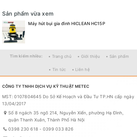
bẩn công nghiệp
Motor: Italy 100% lõi đồng
Sản phẩm vừa xem
Máy hút bụi đã trở thành thiết bị không thể thiếu
Máy hút bụi gia đình HICLEAN HC15P
trong mọi gia đình hiện nay.
Nó không chỉ giúp bạn làm sạch bụi bẩn một
cách nhanh chóng, hiệu quả mà còn giúp cho
Tìm kiếm nhiều:
• Trang chủ
• Giới thiệu
• Sản phẩm
không gian sống của bạn trở nên sạch sẽ, thông
thoáng hơn. Trong bài viết này, chúng tôi sẽ giới
• Tin tức
• Liên hệ
thiệu đến bạn một sản phẩm đáng để sở hữu cho
CÔNG TY TNHH DỊCH VỤ KỸ THUẬT METEC
gia đình của bạn, đó chính là Máy hút bụi gia đình
HICLEAN HC15P.
MST: 0107804645 Do Sở Kế Hoạch và Đầu Tư TP.HN cấp ngày
13/04/2017
Số 8 ngách 35 ngõ 214, Nguyễn Xiển, phường Hạ Đình,
quận Thanh Xuân, Thành Phố Hà Nội
0398 230 618
-
0399 033 826