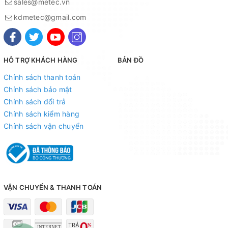
sales@metec.vn
kdmetec@gmail.com
HỖ TRỢ KHÁCH HÀNG
BẢN ĐỒ
Chính sách thanh toán
Chính sách bảo mật
Chính sách đổi trả
Chính sách kiểm hàng
Chính sách vận chuyển
Nếu bạn đang tìm kiếm một chiếc máy hút bụi đa
VẬN CHUYỂN & THANH TOÁN
năng, HICLEAN HC15P là một lựa chọn tuyệt vời.
Với công suất 1500W và lưu lượng khí 90L/S, máy