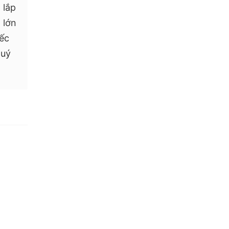
 lắp
 lớn
iếc
quý