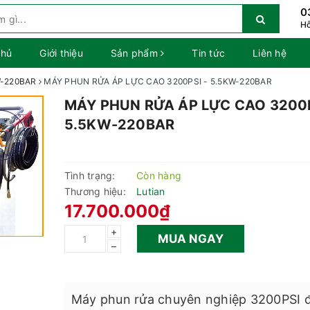
0
Hỗ
chủ
Giới thiệu
Sản phẩm
Tin tức
Liên hệ
W-220BAR
MÁY PHUN RỬA ÁP LỰC CAO 3200PSI - 5.5KW-220BAR
MÁY PHUN RỬA ÁP LỰC CAO 3200P
5.5KW-220BAR
Tình trạng:
Còn hàng
Thương hiệu:
Lutian
17.700.000₫
+
MUA NGAY
–
Máy phun rửa chuyên nghiệp 3200PSI 