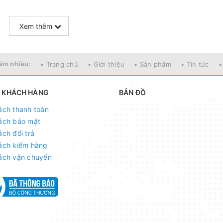
w
Xem thêm
ếm nhiều:
• Trang chủ
• Giới thiệu
• Sản phẩm
• Tin tức
•
 KHÁCH HÀNG
BẢN ĐỒ
ách thanh toán
ách bảo mật
ách đổi trả
Kg
ách kiểm hàng
ách vận chuyển
ất
96Kg