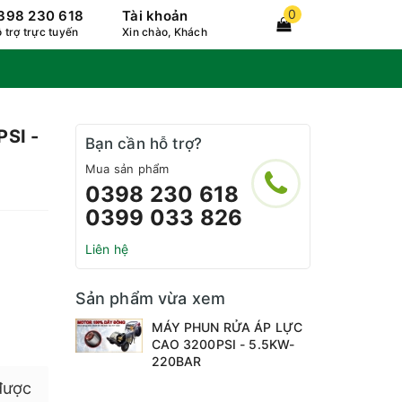
0
398 230 618
Tài khoản
 trợ trực tuyến
Xin chào, Khách
SI -
Bạn cần hỗ trợ?
Mua sản phẩm
0398 230 618
0399 033 826
Liên hệ
Sản phẩm vừa xem
MÁY PHUN RỬA ÁP LỰC
CAO 3200PSI - 5.5KW-
220BAR
được