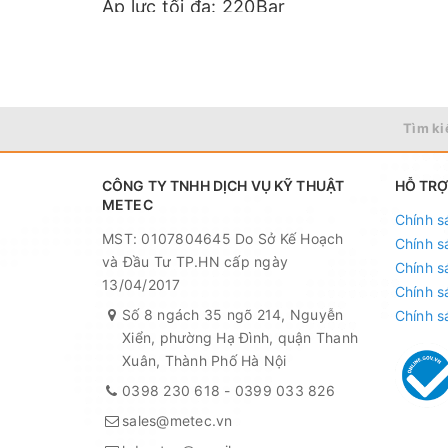
Áp lực tối đa: 220Bar
Công suất: 5.5k
Điện áp: 380V/3pha
Tìm ki
Piston: Sứ
Lưu lượng nước: 14,6 Lít/phút
CÔNG TY TNHH DỊCH VỤ KỸ THUẬT
HỖ TRỢ
METEC
Chính s
Tốc độ: 1450 vòng/phút
MST: 0107804645 Do Sở Kế Hoạch
Chính s
và Đầu Tư TP.HN cấp ngày
Chính s
Trọng lượng tịnh: 89
13/04/2017
Chính s
Số 8 ngách 35 ngõ 214, Nguyễn
Chính s
Ống cao áp 15M/ lõi thép
Xiển, phường Hạ Đình, quận Thanh
Xuân, Thành Phố Hà Nội
Súng cao áp+Béc:0°,15°,40°,béc hóa ch
0398 230 618
-
0399 033 826
Trọng lượng: 
sales@metec.vn