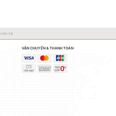
 Liên hệ
VẬN CHUYỂN & THANH TOÁN