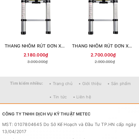
THANG NHÔM RÚT ĐƠN XANH 5M
THANG NHÔM RÚT ĐƠN XANH 5.9M
2.180.000₫
2.700.000₫
3.000.000₫
2.900.000₫
Tìm kiếm nhiều:
• Trang chủ
• Giới thiệu
• Sản phẩm
• Tin tức
• Liên hệ
CÔNG TY TNHH DỊCH VỤ KỸ THUẬT METEC
MST: 0107804645 Do Sở Kế Hoạch và Đầu Tư TP.HN cấp ngày
13/04/2017