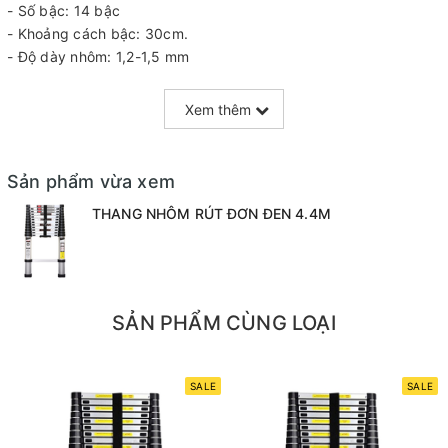
- Số bậc: 14 bậc
- Khoảng cách bậc: 30cm.
- Độ dày nhôm: 1,2-1,5 mm
- Tải trọng 150kg, tiêu chuẩn EN131.
Xem thêm
Sản phẩm vừa xem
THANG NHÔM RÚT ĐƠN ĐEN 4.4M
SẢN PHẨM CÙNG LOẠI
SALE
SALE