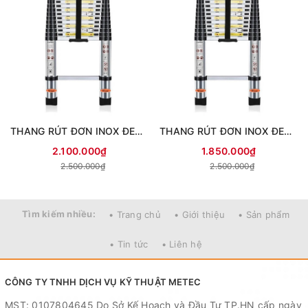
THANG RÚT ĐƠN INOX ĐEN 5.0M
THANG RÚT ĐƠN INOX ĐEN 4.4M
2.100.000₫
1.850.000₫
2.500.000₫
2.500.000₫
Tìm kiếm nhiều:
• Trang chủ
• Giới thiệu
• Sản phẩm
• Tin tức
• Liên hệ
CÔNG TY TNHH DỊCH VỤ KỸ THUẬT METEC
MST: 0107804645 Do Sở Kế Hoạch và Đầu Tư TP.HN cấp ngày