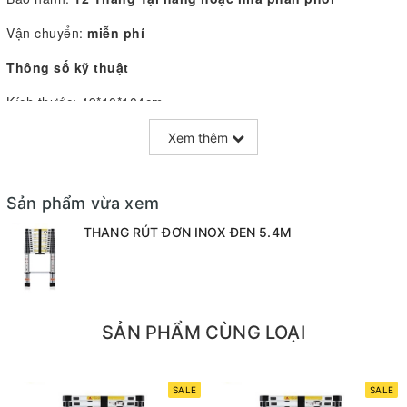
Vận chuyển:
miễn phí
Thông số kỹ thuật
Kích thước: 49*10*104cm
- Số bậc: 14 bậc
Xem thêm
- Trọng lượng: 17.7 kg
Sản phẩm vừa xem
- Khoảng cách bậc: 37cm
THANG RÚT ĐƠN INOX ĐEN 5.4M
- Chiều cao tối đa: 5.4m
- Chiều dài rút gọn: 1,02m
- Độ dày : 1,2-1,5 mm
SẢN PHẨM CÙNG LOẠI
- Tải trọng 150kg
SALE
SALE