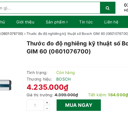
0
Hỗ
chủ
Giới thiệu
Sản phẩm
Tin tức
Liên hệ
 (0601076700)
Thước đo độ nghiêng kỹ thuật số Bosch GIM 60 (0601076700
Thước đo độ nghiêng kỹ thuật số B
GIM 60 (0601076700)
Tình trạng:
Còn hàng
Thương hiệu:
BOSCH
4.235.000₫
4.399.000₫
Tiết kiệm:
164.000
Giá thị trường:
+
MUA NGAY
–