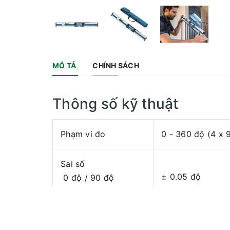
MÔ TẢ
CHÍNH SÁCH
Thông số kỹ thuật
Phạm vi đo
0 - 360 độ (4 x 
Sai số
± 0.05 độ
0 độ / 90 độ
± 0.2 độ
1 độ - 89 độ
Bộ nguồn
4x1.5V LR6(AA)