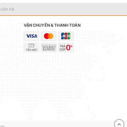
 Liên hệ
VẬN CHUYỂN & THANH TOÁN
ch
ng
apo