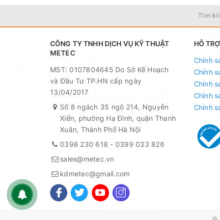
Tìm ki
Trọng lượng
770 g
CÔNG TY TNHH DỊCH VỤ KỸ THUẬT
HỖ TRỢ
Kích thước
608x27x59mm
METEC
Chính s
MST: 0107804645 Do Sở Kế Hoạch
Chính s
Ưu điểm nổi bật của thướ
và Đầu Tư TP.HN cấp ngày
Chính s
13/04/2017
Chính s
GIM 60
Số 8 ngách 35 ngõ 214, Nguyễn
Chính s
Xiển, phường Hạ Đình, quận Thanh
Bosch GIM 60 là dòng thước thủy đo cân b
Xuân, Thành Phố Hà Nội
giấy, thước thủy, túi đựng bảo vệ.
0398 230 618
-
0399 033 826
sales@metec.vn
kdmetec@gmail.com
© 