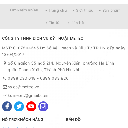
Năm ra mắt :
2021
Tìm kiếm nhiều:
• Trang chủ
• Giới thiệu
• Sản phẩm
• Tin tức
• Liên hệ
Thời gian bảo hành:
24 Tháng
CÔNG TY TNHH DỊCH VỤ KỸ THUẬT METEC
Địa điểm bảo hành:
Hãng
MST: 0107804645 Do Sở Kế Hoạch và Đầu Tư TP.HN cấp ngày
13/04/2017
Kiểu tủ lạnh:
Ngăn đá trên
Số 8 ngách 35 ngõ 214, Nguyễn Xiển, phường Hạ Đình,
quận Thanh Xuân, Thành Phố Hà Nội
Số cửa tủ:
2 cửa
0398 230 618
-
0399 033 826
sales@metec.vn
Dung tích tủ lạnh:
331 lít
kdmetec@gmail.com
Dung tích sử dụng:
312 lít
HỖ TRỢ KHÁCH HÀNG
BẢN ĐỒ
Dung tích ngăn đá:
74 lít